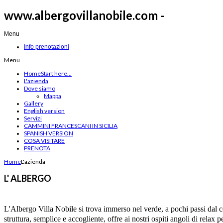
www.albergovillanobile.com -
Menu
Info prenotazioni
Menu
Home
Start here...
L'azienda
Dove siamo
Mappa
Gallery
English version
Servizi
CAMMINI FRANCESCANI IN SICILIA
SPANISH VERSION
COSA VISITARE
PRENOTA
Home
L'azienda
L' ALBERGO
L'Albergo Villa Nobile si trova immerso nel verde, a pochi passi dal 
struttura, semplice e accogliente, offre ai nostri ospiti angoli di relax p