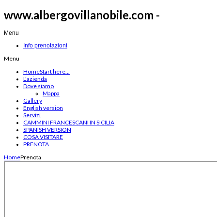
www.albergovillanobile.com -
Menu
Info prenotazioni
Menu
Home
Start here...
L'azienda
Dove siamo
Mappa
Gallery
English version
Servizi
CAMMINI FRANCESCANI IN SICILIA
SPANISH VERSION
COSA VISITARE
PRENOTA
Home
Prenota