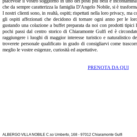
piacevole il vostro soggiorno in uno dei posti più belli e incontaminat
che da sempre caratterizza la famiglia D'Angelo Nobile, si è trasforma
I nostri clienti sono, in realtà, ospiti; rispettati nella loro privacy, ma
gli ospiti affezionati che decidono di tornare ogni anno per le loro
gustando una colazione a buffet preparata da noi con prodotti tipici l
pochi passi dal centro storico di Chiaramonte Gulfi ed è circondat
raggiungere i luoghi di maggior interesse turistico e naturalistico d
troverete personale qualificato in grado di consigliarvi come trascorr
meglio le vostre esigenze, curiosità ed aspettative.
PRENOTA DA QUI
ALBERGO VILLA NOBILE
C.so Umberto, 168 - 97012 Chiaramonte Gulfi