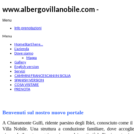
www.albergovillanobile.com -
Menu
Info prenotazioni
Menu
Home
Start here...
L'azienda
Dove siamo
Mappa
Gallery
English version
Servizi
CAMMINI FRANCESCANI IN SICILIA
SPANISH VERSION
COSA VISITARE
PRENOTA
Benvenuti sul nostro nuovo portale
A Chiaramonte Gulfi, ridente paesino degli Iblei, conosciuto come il 
Villa Nobile. Una struttura a conduzione familiare, dove accogli